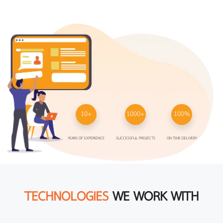
10
+
1000
+
100
%
YEARS OF EXPERIENCE
SUCCESSFUL PROJECTS
ON TIME DELIVERY
TECHNOLOGIES
WE WORK WITH