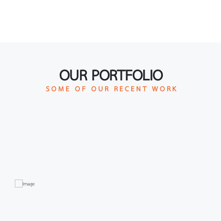
OUR PORTFOLIO
S O M E O F O U R R E C E N T W O R K