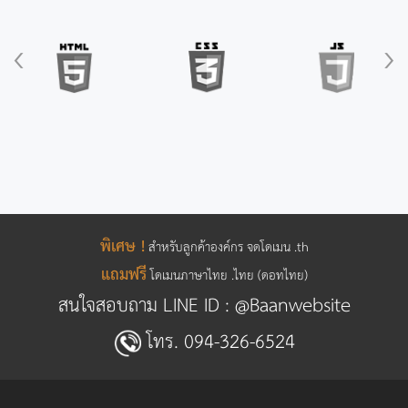
‹
›
พิเศษ !
สำหรับลูกค้าองค์กร จดโดเมน .th
แถมฟรี
โดเมนภาษาไทย .ไทย (ดอทไทย)
สนใจสอบถาม LINE ID :
@Baanwebsite
โทร.
094-326-6524