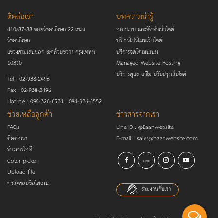
ติดต่อเรา
บทความน่ารู้
410/87-88 ซอยรัชดาภิเษก 22 ถนน
ออกแบบ และจัดทำเว็บไซต์
รัชดาภิเษก
บริการโปรโมทเว็บไซต์
แขวงสามเสนนอก เขตห้วยขวาง กรุงเทพฯ
บริการจดโดเมนเนม
10310
Managed Website Hosting
บริการดูแล แก้ไข ปรับปรุงเว็บไซต์
Tel :
02-938-2496
Fax :
02-938-2496
Hotline :
094-326-6524
,
094-326-6552
ช่วยเหลือลูกค้า
ข่าวสารจากเรา
FAQs
Line ID :
@Baanwebsite
ติดต่อเรา
E-mail :
sales@baanwebsite.com
ข่าวสารไอที
Color picker
LINE
Upload file
ตรวจสอบชื่อโดเมน
ร่วมงานกับเรา